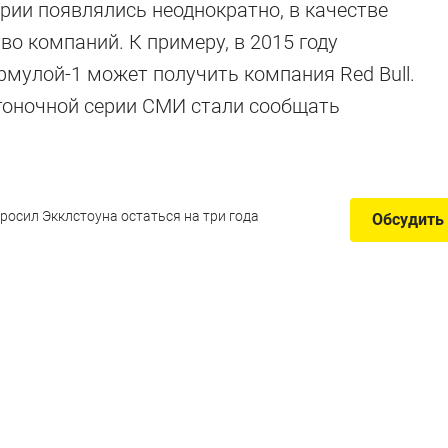
ерии появлялись неоднократно, в качестве
о компаний. К примеру, в 2015 году
ормулой-1 может получить компания Red Bull.
к гоночной серии СМИ стали сообщать
осил Экклстоуна остаться на три года
Обсудить