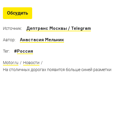
Странные знаки
Самые необычные дорожные знаки мира
Обсудить
Дептранс Москвы / Telegram
Источник:
Анастасия Мельник
Автор:
#
Россия
Тег:
Motor.ru
/
Новости
/
На столичных дорогах появится больше синей разметки