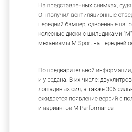
На представленных снимках, судя
Он получил вентиляционные отвер
передний бампер, сдвоенные пат
колесные диски с шильдиками "М
механизмы M Sport на передней о
По предварительной информации, 
и у седана. В их числе: двухлитр
лошадиных сил, а также 306-сильн
ожидается появление версий с п
и вариантов M Performancе.