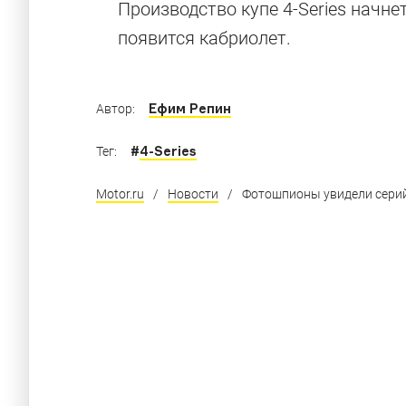
Производство купе 4-Series начне
появится кабриолет.
Ефим Репин
Автор:
#
4-Series
Тег:
Motor.ru
/
Новости
/
Фотошпионы увидели сери