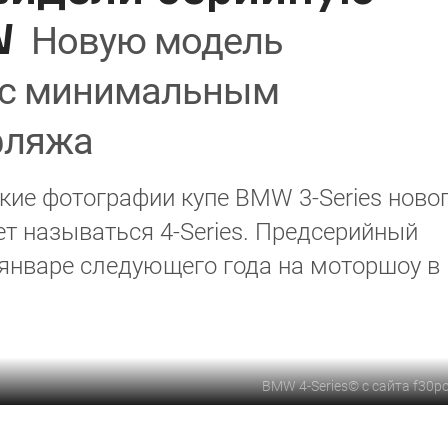
W
Новую модель
 с минимальным
фляжа
кие фотографии купе BMW 3-Series ново
ет называться 4-Series. Предсерийный
 январе следующего года на моторшоу в
BMW 4-Series
©
с сайта f30p