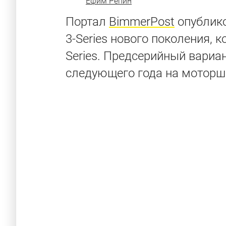
Ефим Репин
Портал
BimmerPost
опублик
3-Series нового поколения, к
Series. Предсерийный вариа
следующего года на моторшо