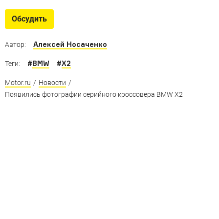
Кроссоверы для РФ
Любите кроссоверы? Вот еще несколько крутых
Обсудить
моделей, которые не продаются у нас
Алексей Носаченко
Автор:
#
BMW
#
X2
Теги:
Motor.ru
/
Новости
/
Появились фотографии серийного кроссовера BMW X2