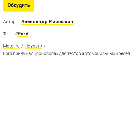
Как выглядят самые крупные и самые необычные
Обсудить
автозаводы мира
Александр Мирошкин
Автор:
#
Ford
Тег:
Motor.ru
/
Новости
/
Ford придумал «робопопа» для тестов автомобильных кресел