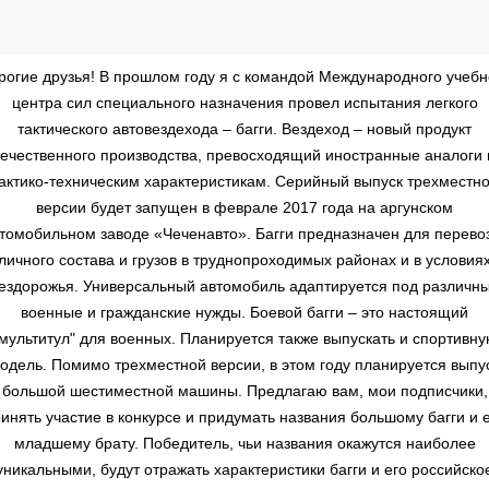
рогие друзья! В прошлом году я с командой Международного учебн
центра сил специального назначения провел испытания легкого
тактического автовездехода – багги. Вездеход – новый продукт
течественного производства, превосходящий иностранные аналоги 
актико-техническим характеристикам. Серийный выпуск трехместн
версии будет запущен в феврале 2017 года на аргунском
томобильном заводе «Чеченавто». Багги предназначен для перево
личного состава и грузов в труднопроходимых районах и в условия
ездорожья. Универсальный автомобиль адаптируется под различн
военные и гражданские нужды. Боевой багги – это настоящий
мультитул" для военных. Планируется также выпускать и спортивн
одель. Помимо трехместной версии, в этом году планируется выпу
большой шестиместной машины. Предлагаю вам, мои подписчики,
инять участие в конкурсе и придумать названия большому багги и 
младшему брату. Победитель, чьи названия окажутся наиболее
уникальными, будут отражать характеристики багги и его российско