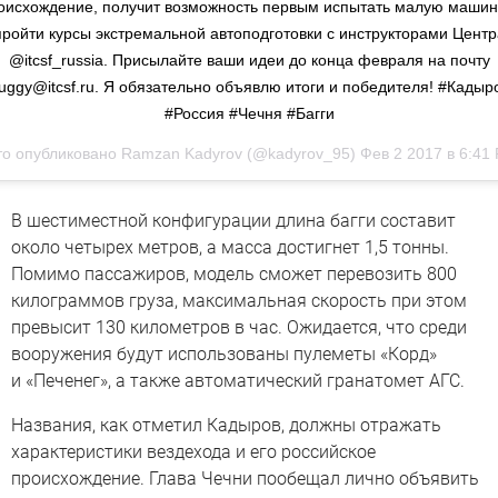
оисхождение, получит возможность первым испытать малую машин
пройти курсы экстремальной автоподготовки с инструкторами Центр
@itcsf_russia. Присылайте ваши идеи до конца февраля на почту
uggy@itcsf.ru. Я обязательно объявлю итоги и победителя! #Кадыр
#Россия #Чечня #Багги
о опубликовано Ramzan Kadyrov (@kadyrov_95)
Фев 2 2017 в 6:41
В шестиместной конфигурации длина багги составит
около четырех метров, а масса достигнет 1,5 тонны.
Помимо пассажиров, модель сможет перевозить 800
килограммов груза, максимальная скорость при этом
превысит 130 километров в час. Ожидается, что среди
вооружения будут использованы пулеметы «Корд»
и «Печенег», а также автоматический гранатомет АГС.
Названия, как отметил Кадыров, должны отражать
характеристики вездехода и его российское
происхождение. Глава Чечни пообещал лично объявить