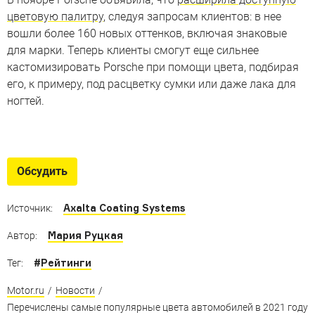
цветовую палитру
, следуя запросам клиентов: в нее
вошли более 160 новых оттенков, включая знаковые
для марки. Теперь клиенты смогут еще сильнее
кастомизировать Porsche при помощи цвета, подбирая
его, к примеру, под расцветку сумки или даже лака для
ногтей.
«Автомобили года» со всего
мира
Обсудить
Автомобили, признанные лучшими в разных странах
за последние пять лет
Axalta Coating Systems
Источник:
Мария Руцкая
Автор:
#
Рейтинги
Тег:
Motor.ru
/
Новости
/
Перечислены самые популярные цвета автомобилей в 2021 году