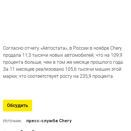
Согласно отчету «Автостата», в России в ноябре Сhery
продала 11,3 тысячи новых автомобилей, что на 109,9
процента больше, чем в том же месяце прошлого года.
За 11 месяцев реализовано 105,6 тысячи машин этой
марки, что соответствует росту на 235,9 процента.
Главные новинки из Китая
Свежие модели из КНР, которые могут появиться в
Обсудить
России
пресс-служба Chery
Источник: