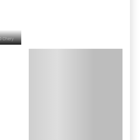
©
Chery