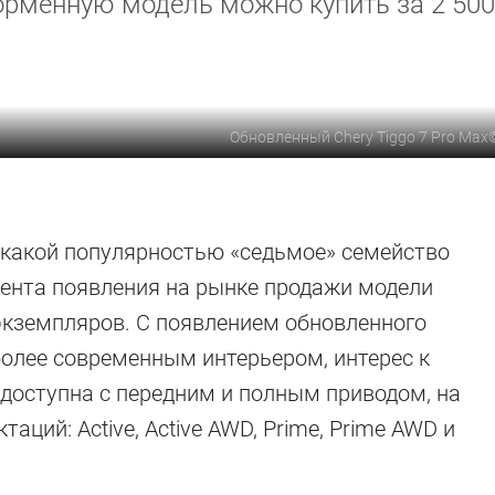
орменную модель можно купить за 2 500
Обновленный Chery Tiggo 7 Pro Max
, какой популярностью «седьмое» семейство
омента появления на рынке продажи модели
экземпляров. С появлением обновленного
более современным интерьером, интерес к
доступна с передним и полным приводом, на
ций: Active, Active AWD, Prime, Prime AWD и