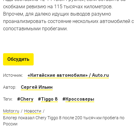
скобками ревизию на 115 тысячах километров.
Впрочем, для далеко идущих выводов разумно
проанализировать состояние нескольких автомобилей с
сопоставимыми пробегами.
Новинки из Китая – 2024
Их названия сложно произнести, но присмотреться к
Обсудить
этим машинам стоит
«Китайские автомобили» / Auto.ru
Источник:
Сергей Ильин
Автор:
#
Chery
#
Tiggo 8
#
Кроссоверы
Теги:
Motor.ru
/
Новости
/
Блогер показал Chery Tiggo 8 после 200 тысяч км пробега по
России