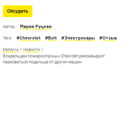
Как погибают электрокары
Что происходит с электромобилями после ДТП
Обсудить
Мария Руцкая
Автор:
#
Chevrolet
#
Bolt
#
Электрокары
#
Отзыв
Теги:
Motor.ru
/
Новости
/
Владельцам пожароопасных Chevrolet рекомендуют
парковаться подальше от других машин