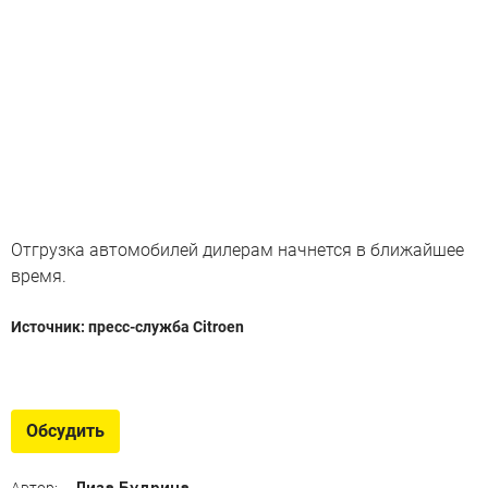
Отгрузка автомобилей дилерам начнется в ближайшее
время.
Источник: пресс-служба Citroen
Бегство французов из России
Французские автомобили, которых нам не хватает
Обсудить
Лиза Будрина
Автор: