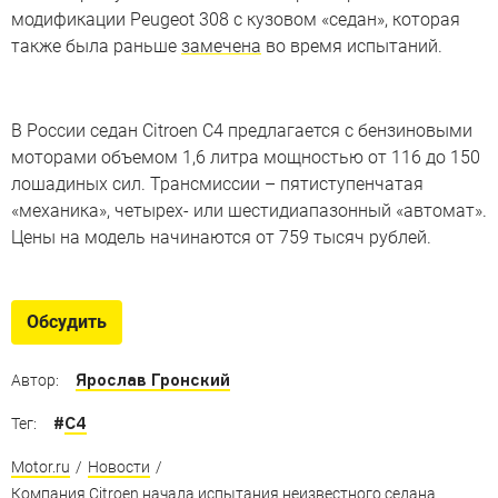
модификации Peugeot 308 с кузовом «седан», которая
также была раньше
замечена
во время испытаний.
В России седан Citroen C4 предлагается с бензиновыми
моторами объемом 1,6 литра мощностью от 116 до 150
лошадиных сил. Трансмиссии – пятиступенчатая
«механика», четырех- или шестидиапазонный «автомат».
Цены на модель начинаются от 759 тысяч рублей.
Обсудить
Ярослав Гронский
Автор:
#
C4
Тег:
Motor.ru
/
Новости
/
Компания Citroen начала испытания неизвестного седана