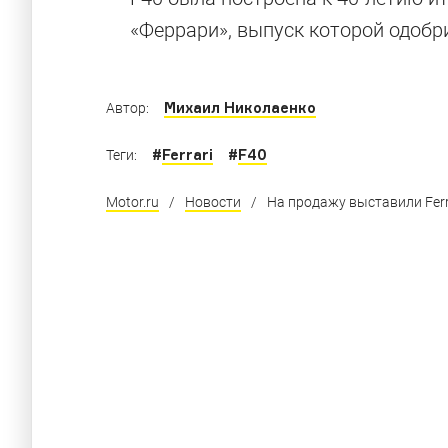
«Феррари», выпуск которой одобр
Михаил Николаенко
Автор:
#
Ferrari
#
F40
Теги:
Motor.ru
/
Новости
/
На продажу выставили Ferr