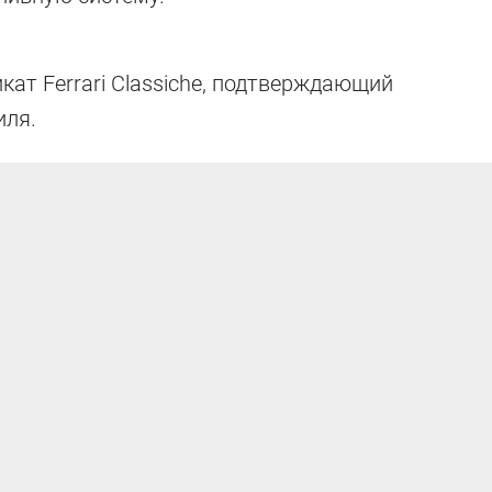
ном экземпляре
кат Ferrari Classiche, подтверждающий
иля.