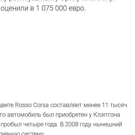
оценили в 1 075 000 евро.
вете Rosso Corsa составляет менее 11 тысяч
errari
то автомобиль был приобретен у Клэптона
н пробыл четыре года. В 2008 году нынешний
ливную систему.