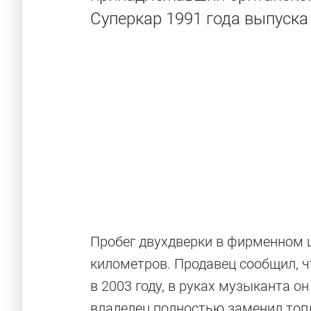
Суперкар 1991 года выпуска 
Пробег двухдверки в фирменном ц
Уникальные F
километров. Продавец сообщил, ч
в 2003 году, в руках музыканта о
владелец полностью заменил топ