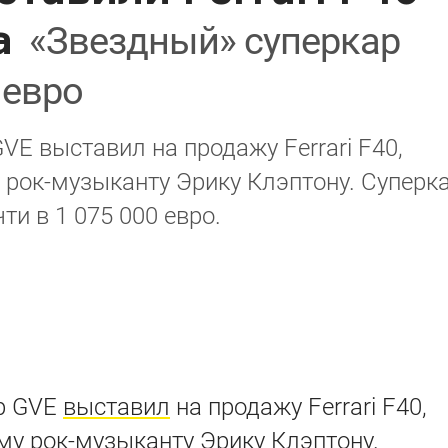
а
«Звездный» суперкар
 евро
VE выставил на продажу Ferrari F40,
рок-музыканту Эрику Клэптону. Суперк
ти в 1 075 000 евро.
р GVE
выставил
на продажу Ferrari F40,
у рок-музыканту Эрику Клэптону.