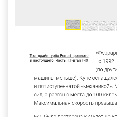
«Феррари
Тест-драйв турбо-Ferrari прошлого
по 1992 
и настоящего. Часть II: Ferrari F40
(по друг
машины меньше). Купе оснащалос
и пятиступенчатой «механикой».
сил, а разгон с места до 100 кило
Максимальная скорость превышал
F40 была построена к 40-летию и