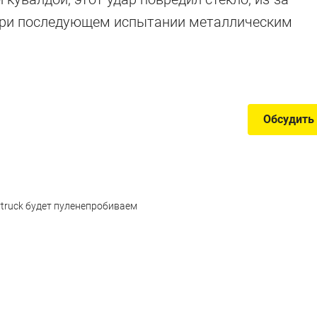
 при последующем испытании металлическим
узовики на батарейках
Обсудить
rtruck будет пуленепробиваем