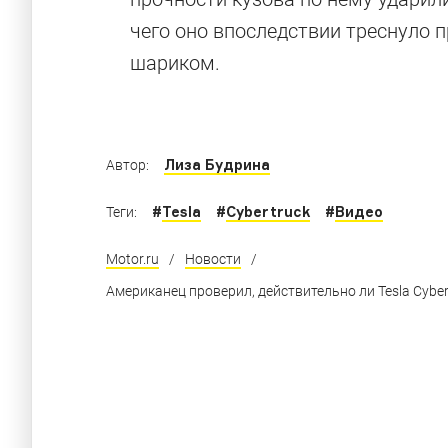
других!
чего оно впоследствии треснуло
шариком.
Низкополигональный Кибертрак и другие гр
Лиза Будрина
Автор:
#
Tesla
#
Cybertruck
#
Видео
Теги:
Motor.ru
/
Новости
/
Американец проверил, действительно ли Tesla Cybe