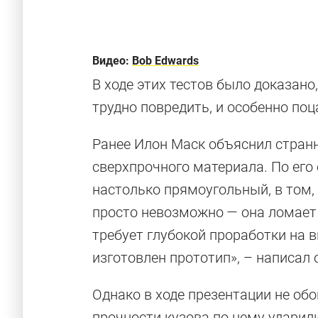
Видео:
Bob Edwards
В ходе этих тестов было доказано
трудно повредить, и особенно поц
Ранее Илон Маск объяснил стра
сверхпрочного материала. По его 
настолько прямоугольный, в том,
просто невозможно — она ломает
Не нравится
требует глубокой проработки на в
изготовлен прототип», – написал он
пикап от Tes
Однако в ходе презентации не об
прочности кузова по нему ударили