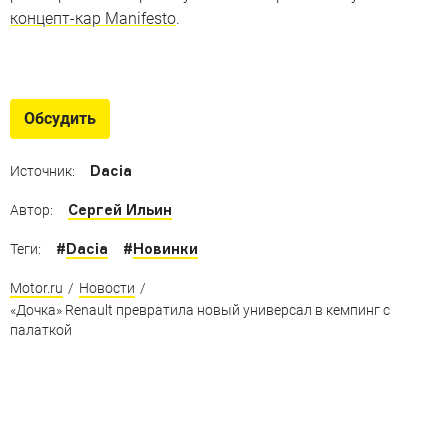
концепт-кар Manifesto
.
Новые Renault и Lada для
России
Обсудить
Доступные новинки группы Renault, которые появятся
в России — или не появятся, а зря
Dacia
Источник:
Сергей Ильин
Автор:
#
Dacia
#
Новинки
Теги:
Motor.ru
/
Новости
/
«Дочка» Renault превратила новый универсал в кемпинг с
палаткой