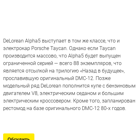
DeLorean Alpha5 выступает в том же классе, что и
электрокар Porsche Taycan. Однако если Taycan
производится массово, что Alpha5 будет выпущен
ограниченной серией — всего 88 экземпляров, что
является отсылкой на трилогию «Назад в будущее»,
прославившую оригинальный DMC-12. Позже
модельный ряд DeLorean пополнится купе с бензиновым
двигателем V8, электрическим седаном и большим
электрическим кроссовером. Кроме того, запланирован
рестомод на базе оригинального DMC-12 80-х годов.
7 важных новых электрокаров
Некоторые из этих моделей существуют не первое
Обсудить