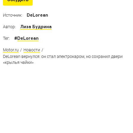
десятилетие, но электромобилями они ещё не были
DeLorean
Источник:
Лиза Будрина
Автор:
#
DeLorean
Тег:
Motor.ru
/
Новости
/
DeLorean вернулся: он стал электрокаром, но сохранил двери
«крылья чайки»