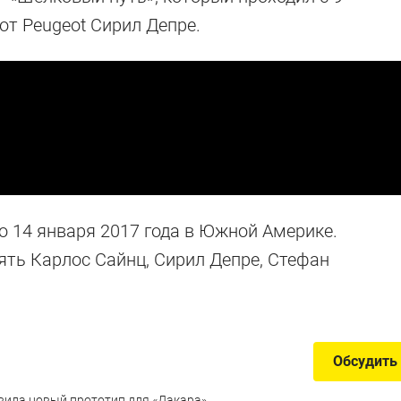
от Peugeot Сирил Депре.
о 14 января 2017 года в Южной Америке.
ять Карлос Сайнц, Сирил Депре, Стефан
Обсудить
вила новый прототип для «Дакара»