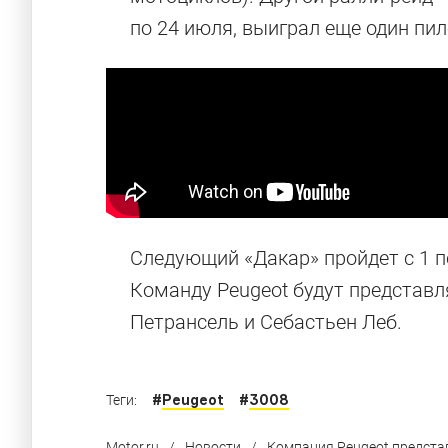
по 24 июля, выиграл еще один пил
Следующий «Дакар» пройдет с 1 п
Команду Peugeot будут представл
Петрансель и Себастьен Леб.
#
Peugeot
#
3008
Теги:
Motor.ru
/
Новости
/
Компания Peugeot предста