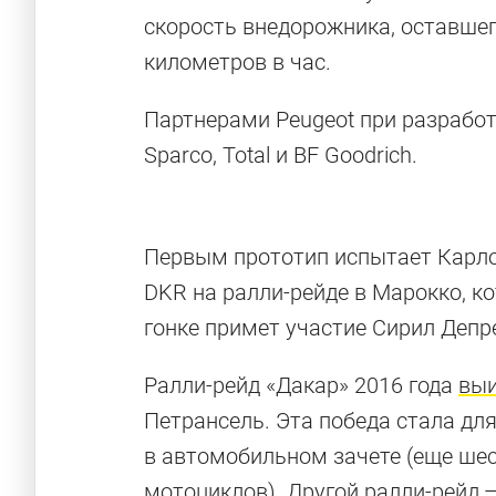
скорость внедорожника, оставше
километров в час.
Партнерами Peugeot при разработ
Sparco, Total и BF Goodrich.
Первым прототип испытает Карлос
DKR на ралли-рейде в Марокко, ко
гонке примет участие Сирил Депре
Ралли-рейд «Дакар» 2016 года
выи
Петрансель. Эта победа стала дл
в автомобильном зачете (еще шес
мотоциклов). Другой ралли-рейд 