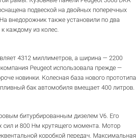
той рамы. Кузовные панели Peugeot 3008 DKR
 оснащена подвеской на двойных поперечных
. На внедорожник также установили по два
 к каждому из колес.
вляет 4312 миллиметров, а ширина — 2200
 компания Peugeot использовала прежде —
роче новинки. Колесная база нового прототипа
опливный бак автомобиля вмещает 400 литров.
ровым битурбированным дизелем V6. Его
х сил и 800 Нм крутящего момента. Мотор
секвентальной коробкой передач. Максимальная