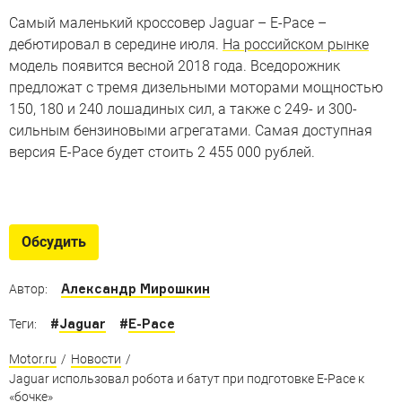
Самый маленький кроссовер Jaguar – E-Pace –
дебютировал в середине июля.
На российском рынке
модель появится весной 2018 года. Вседорожник
предложат с тремя дизельными моторами мощностью
150, 180 и 240 лошадиных сил, а также с 249- и 300-
сильным бензиновыми агрегатами. Самая доступная
версия E-Pace будет стоить 2 455 000 рублей.
7 фактов о новом Jaguar E-Pace
Все, что нужно знать об очень маленьком кроссовере
Обсудить
Jaguar
Александр Мирошкин
Автор:
#
Jaguar
#
E-Pace
Теги:
Motor.ru
/
Новости
/
Jaguar использовал робота и батут при подготовке E-Pace к
«бочке»