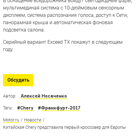
В оснащение вседорожника войдут светодиодные фары,
мультимединая система с 10-дюймовым сенсорным
дисплеем, система распознания голоса, доступ к Сети,
панорамная крыша и автоматическая фоновая
подсветка салона.
Серийный вариант Exceed TX покажут в следующем
году.
Самые популярные китайские
внедорожники в РФ
Обсудить
Какие «проходимцы» из Поднебесной лучше всего
продавались в РФ в 2017-м
Алексей Носаченко
Автор:
#
Chery
#
Франкфурт-2017
Теги:
Motor.ru
/
Новости
/
Китайская Chery представила первый кроссовер для Европы