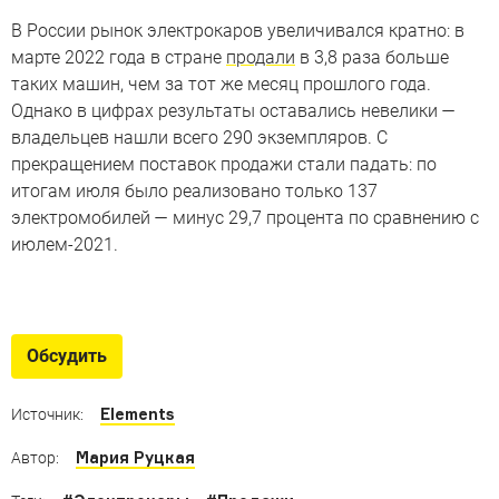
В России рынок электрокаров увеличивался кратно: в
марте 2022 года в стране
продали
в 3,8 раза больше
таких машин, чем за тот же месяц прошлого года.
Однако в цифрах результаты оставались невелики —
владельцев нашли всего 290 экземпляров. С
прекращением поставок продажи стали падать: по
итогам июля было реализовано только 137
электромобилей — минус 29,7 процента по сравнению с
июлем-2021.
7 важных новых электрокаров
Некоторые из этих моделей существуют не первое
Обсудить
десятилетие, но электромобилями они ещё не были
Elements
Источник:
Мария Руцкая
Автор: