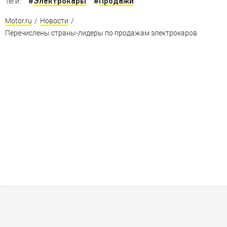
#
Электрокары
#
Продажи
Теги:
Motor.ru
/
Новости
/
Перечислены страны-лидеры по продажам электрокаров