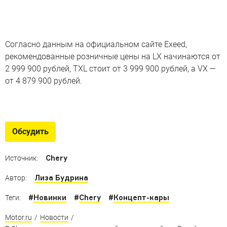
Согласно данным на официальном сайте Exeed,
рекомендованные розничные цены на LX начинаются от
2 999 900 рублей, TXL стоит от 3 999 900 рублей, а VX —
от 4 879 900 рублей.
Китайские новинки-2022
Среди них есть кроссоверы, внедорожники, а также
Обсудить
пикап и седан
Chery
Источник:
Лиза Будрина
Автор:
#
Новинки
#
Chery
#
Концепт-кары
Теги:
Motor.ru
/
Новости
/