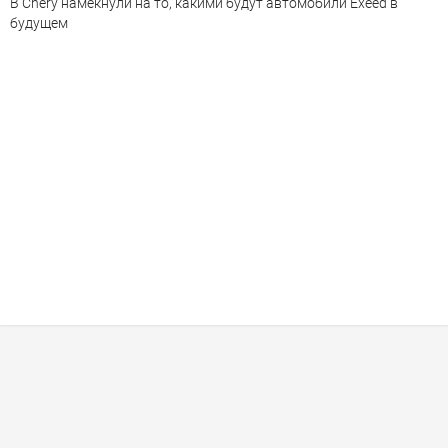
В Chery намекнули на то, какими будут автомобили Exeed в
будущем