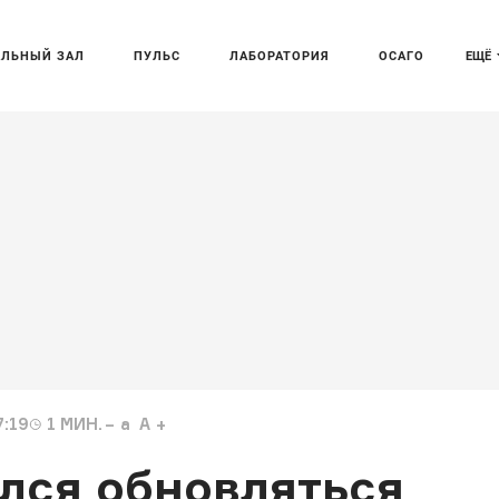
АЛЬНЫЙ ЗАЛ
ПУЛЬС
ЛАБОРАТОРИЯ
ОСАГО
ЕЩЁ
7:19
1
МИН.
a
A
лся обновляться