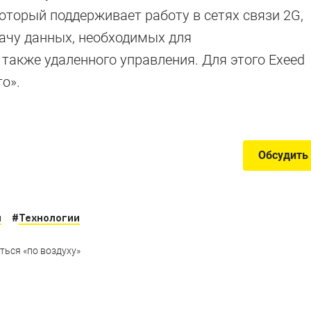
торый поддерживает работу в сетях связи 2G,
е «китайцы»
дачу данных, необходимых для
также удаленного управления. Для этого Exeed
о».
или для нас что-то новенькое
Обсудить
я
#
Технологии
ться «по воздуху»