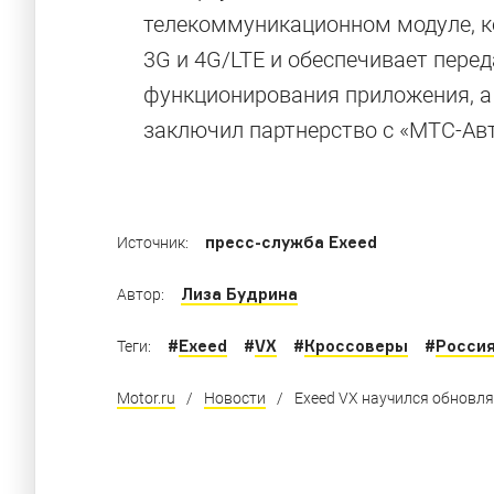
телекоммуникационном модуле, ко
Обновлённы
3G и 4G/LTE и обеспечивает пере
функционирования приложения, а 
заключил партнерство с «МТС-Авт
Знакомые машины из КНР, которые приготов
пресс-служба Exeed
Источник:
Лиза Будрина
Автор:
#
Exeed
#
VX
#
Кроссоверы
#
Росси
Теги:
Motor.ru
/
Новости
/
Exeed VX научился обновля