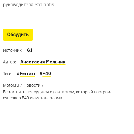
руководителя Stellantis.
Единичные Ferrari
Суперкары из Маранелло, которые существуют в
Обсудить
единственном экземпляре
G1
Источник:
Анастасия Мельник
Автор:
#
Ferrari
#
F40
Теги:
Motor.ru
/
Новости
/
Ferrari пять лет судится с дантистом, который построил
суперкар F40 из металлолома