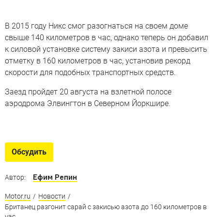
В 2015 году Никс смог разогнаться на своем доме
свыше 140 километров в час, однако теперь он добавил
к силовой установке систему закиси азота и превысить
отметку в 160 километров в час, установив рекорд
скорости для подобных транспортных средств.
Заезд пройдет 20 августа на взлетной полосе
аэродрома Элвингтон в Северном Йоркшире.
Рекорды Гиннесса
Самые странные транспортные средства, попавшие в
Обсудить
Книгу Гиннесса
Ефим Репин
Автор:
Motor.ru
/
Новости
/
Британец разгонит сарай с закисью азота до 160 километров в
час