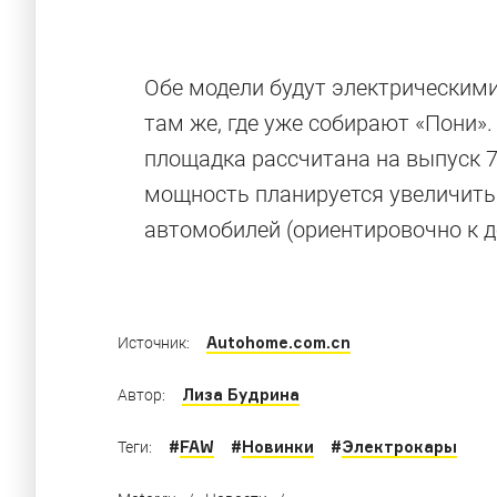
Обе модели будут электрическими
там же, где уже собирают «Пони»
Бюджетники 
площадка рассчитана на выпуск 7
мощность планируется увеличить 
автомобилей (ориентировочно к д
Соперник Solaris от Toyota, дешевый Nissan,
Autohome.com.cn
Источник:
Лиза Будрина
Автор:
#
FAW
#
Новинки
#
Электрокары
Теги: