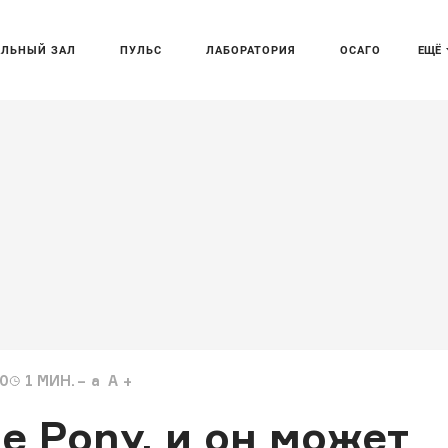
АЛЬНЫЙ ЗАЛ
ПУЛЬС
ЛАБОРАТОРИЯ
ОСАГО
ЕЩЁ
10
1
МИН.
a
A
e Pony, и он может