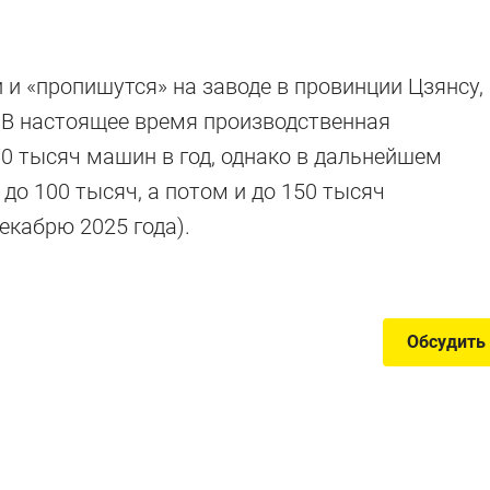
 и «пропишутся» на заводе в провинции Цзянсу,
. В настоящее время производственная
не для России
0 тысяч машин в год, однако в дальнейшем
до 100 тысяч, а потом и до 150 тысяч
екабрю 2025 года).
 доступные VW и Skoda — и все не для нас
Обсудить