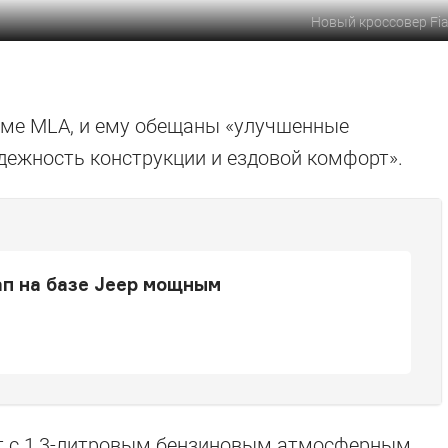
Новый кроссовер Fia
рме MLA, и ему обещаны «улучшенные
дежность конструкции и ездовой комфорт».
ап на базе Jeep мощным
т с 1,3-литровым бензиновым атмосферным