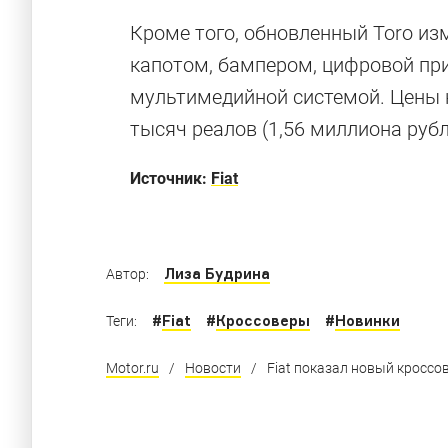
Кроме того, обновленный Toro и
капотом, бампером, цифровой пр
мультимедийной системой. Цены 
Нечто
тысяч реалов (1,56 миллиона рубл
i3, ты ли это? Самый странный Fiat в истори
Источник:
Fiat
Лиза Будрина
Автор:
#
Fiat
#
Кроссоверы
#
Новинки
Теги:
Motor.ru
/
Новости
/
Fiat показал новый кроссо