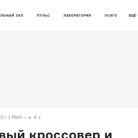
АЛЬНЫЙ ЗАЛ
ПУЛЬС
ЛАБОРАТОРИЯ
ОСАГО
ЕЩЁ
13
1
МИН.
a
A
овый кроссовер и