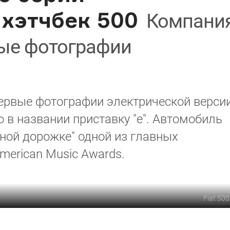
 хэтчбек 500
Компани
ые фотографии
первые фотографии электрической верси
 в названии приставку "e". Автомобиль
еной дорожке" одной из главных
erican Music Awards.
Fiat 500