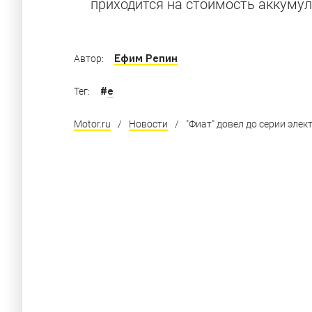
приходится на стоимость аккумул
Ефим Репин
Автор:
#
e
Тег:
Motor.ru
/
Новости
/
"Фиат" довел до серии элек