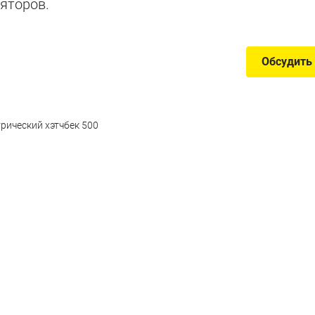
яторов.
Обсудить
трический хэтчбек 500