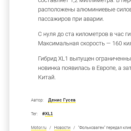
составляет 1,2 миллиметра. В пер
расположены алюминиевые силов
пассажиров при аварии.
С нуля до ста километров в час г
Максимальная скорость — 160 кил
Гибрид XL1 выпущен ограниченны
новинка появилась в Европе, а з
Китай.
Денис Гусев
Автор:
#
XL1
Тег:
Motor.ru
/
Новости
/
"Фольксваген" передал кл