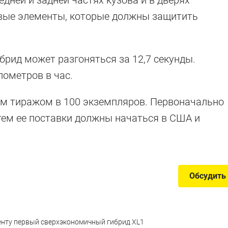
едней и задней частях кузова и в дверях
ые элементы, которые должны защитить
ибрид может разгоняться за 12,7 секунды.
ометров в час.
м тиражом в 100 экземпляров. Первоначально
атем ее поставки должны начаться в США и
Обсудить
иенту первый сверхэкономичный гибрид XL1