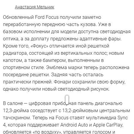
Анастасия Мельник
Обновленный Ford Focus получили заметно
переработанную переднюю часть кузова. Уже в
базовом исполнении для модели доступна светодиодная
оптика, а за доплату предложены адаптивные фары.
Кроме того, «Фокус» отличается иной решеткой
радиатора, состоящей из вертикальных полос; новым
капотом, а также бампером, выполненным в
спортивном стиле. Эмблема марки теперь расположена
посередине решетки. Задняя часть осталась
практически прежней. Фонари сохранили свою форму,
однако получили новый светодиодный рисунок.
В салоне — цифровая приборная панель диагональю
Было
12,3-дюйма соседствует с 13,2-дюймовым центральным
© Ford
тачскрином. Теперь на Focus ставят мультимедиа Sync
Motor
Company
4, которая поддерживает Android Auto и Apple CarPlay,
обновляется «по воздуху», управляется голосом и