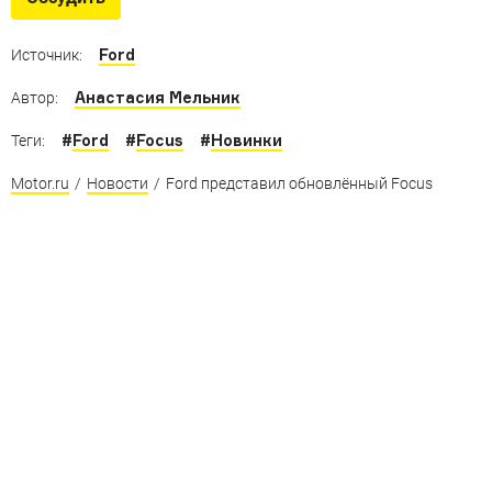
25 наиболее продаваемых моделей рынка на фоне
дефицита машин
Ford
Источник:
Анастасия Мельник
Автор:
#
Ford
#
Focus
#
Новинки
Теги:
Motor.ru
/
Новости
/
Ford представил обновлённый Focus