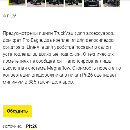
© Pit26
Предусмотрены ящики TruckVault для аксессуаров,
домкрат Pro Eagle, два крепления для велосипедов,
сэндтраки Line-X, а для удобства посадки в салон
установлены выдвижные подножки. О технических
изменениях не сообщается — анонсирована лишь
выхлопная система Magnaflow. Стоимость проекта по
конвертации внедорожника в пикап Pit26 оценивает
минимум в 385 тысяч долларов.
Лучшие «Брабусы»
Самые смелые проекты главных тюнеров Mercedes-
Обсудить
Benz
Pit26
Источник: