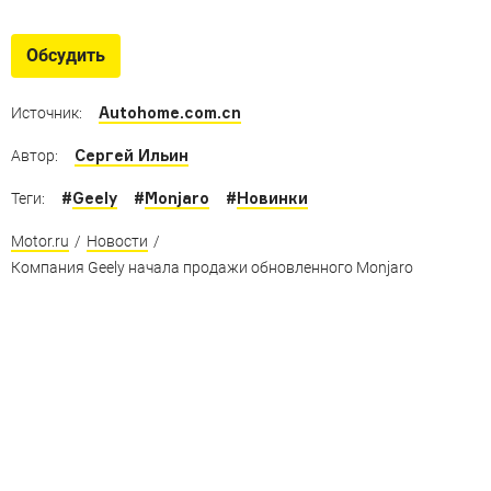
Обновлённые «китайцы»
Знакомые машины из КНР, которые приготовили для
Обсудить
нас что-то новенькое
Autohome.com.cn
Источник:
Сергей Ильин
Автор:
#
Geely
#
Monjaro
#
Новинки
Теги:
Motor.ru
/
Новости
/
Компания Geely начала продажи обновленного Monjaro