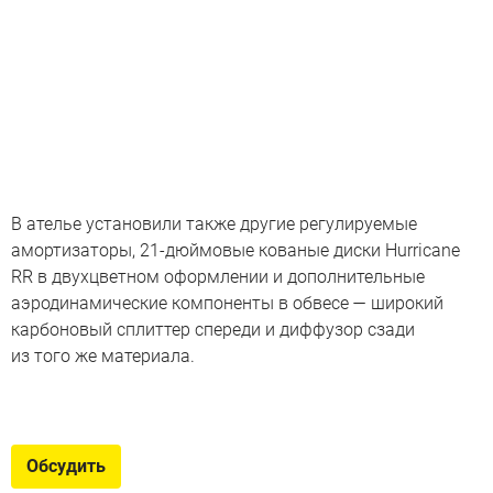
В ателье установили также другие регулируемые
амортизаторы, 21-дюймовые кованые диски Hurricane
RR в двухцветном оформлении и дополнительные
аэродинамические компоненты в обвесе — широкий
карбоновый сплиттер спереди и диффузор сзади
из того же материала.
Тюнинг месяца
8 самых ярких доработанных автомобилей марта
Обсудить