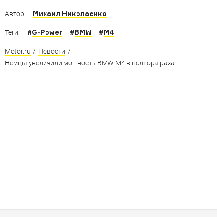
Михаил Николаенко
Автор:
#
G-Power
#
BMW
#
M4
Теги:
Motor.ru
/
Новости
/
Немцы увеличили мощность BMW M4 в полтора раза