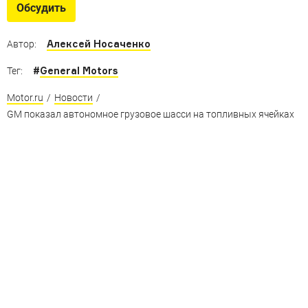
Автономные автомобили Ford, BMW, Nissan
Обсудить
и не только
Алексей Носаченко
Автор:
#
General Motors
Тег:
Motor.ru
/
Новости
/
GM показал автономное грузовое шасси на топливных ячейках