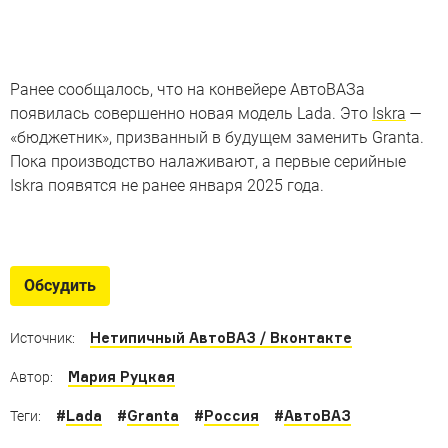
Ранее сообщалось, что на конвейере АвтоВАЗа
появилась совершенно новая модель Lada. Это
Iskra
—
«бюджетник», призванный в будущем заменить Granta.
Пока производство налаживают, а первые серийные
Iskra появятся не ранее января 2025 года.
Новые русские
Новинки из России, которые уже дебютировали или
Обсудить
готовятся к выходу в свет
Нетипичный АвтоВАЗ / Вконтакте
Источник:
Мария Руцкая
Автор:
#
Lada
#
Granta
#
Россия
#
АвтоВАЗ
Теги: