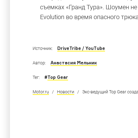
съемках «Гранд Тура». Шоумен не 
BMW X1, Nissan GT-R, Volkswagen Scirocco 
Evolution во время опасного трюка
Grand Tour
DriveTribe / YouTube
Источник:
Анастасия Мельник
Автор:
#
Top Gear
Тег:
Motor.ru
/
Новости
/
Экс-ведущий Top Gear созд