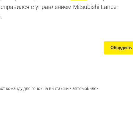
справился с управлением Mitsubishi Lancer
и другие машины, которые терпеть не может ведущий T
.
Обсудить
аст команду для гонок на винтажных автомобилях