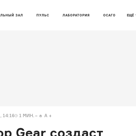
АЛЬНЫЙ ЗАЛ
ПУЛЬС
ЛАБОРАТОРИЯ
ОСАГО
ЕЩЁ
 14:16
1
МИН.
a
A
p Gear создаст