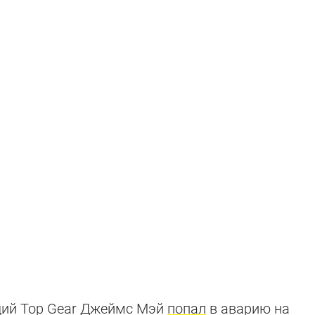
угодившие
щий Top Gear Джеймс Мэй
попал
в аварию на