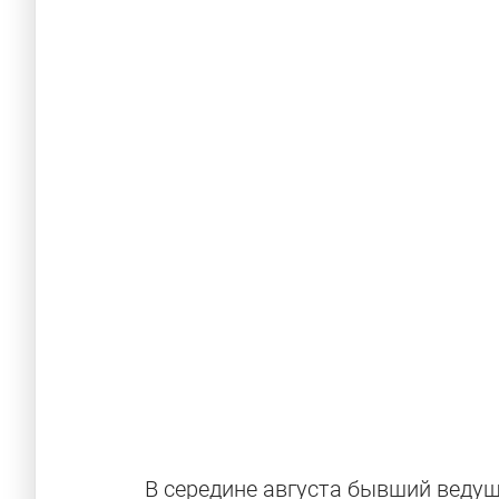
Машины, не 
Кларксону
В середине августа бывший веду