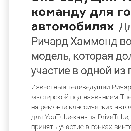
команду для г
автомобилях
Дл
Ричард Хаммонд во
модель, которая д
участие в одной из
Известный телеведущий Ричар
мастерской под названием The
на ремонте классических авт
для YouTube-канала DriveTribe
принять участие в гонках ви