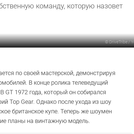
обственную команду, которую назовет
©
DriveTribe / 
ается по своей мастерской, демонстрируя
омобилей. В конце ролика телеведущий
B GT 1972 года, который он собирался
рий Top Gear. Однако после ухода из шоу
ское британское купе. Теперь же шоумен
шие планы на винтажную модель.