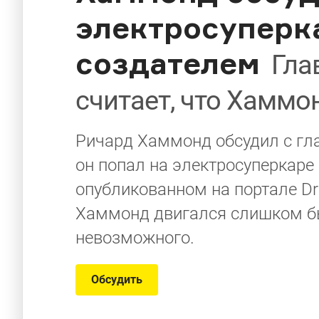
электросуперка
создателем
Гла
считает, что Хаммо
Ричард Хаммонд обсудил с гл
он попал на электросуперкаре 
опубликованном на портале Dri
Хаммонд двигался слишком бы
невозможного.
Обсудить