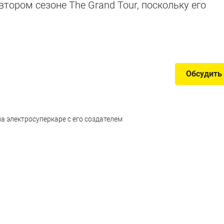
тором сезоне The Grand Tour, поскольку его
ие непонятные аварии
Обсудить
 электросуперкаре с его создателем