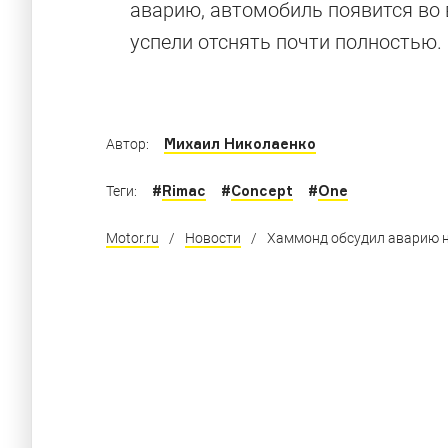
аварию, автомобиль появится во в
успели отснять почти полностью.
Автомобили на крышах, в бассейнах и друг
Михаил Николаенко
Автор:
#
Rimac
#
Concept
#
One
Теги:
Motor.ru
/
Новости
/
Хаммонд обсудил аварию на