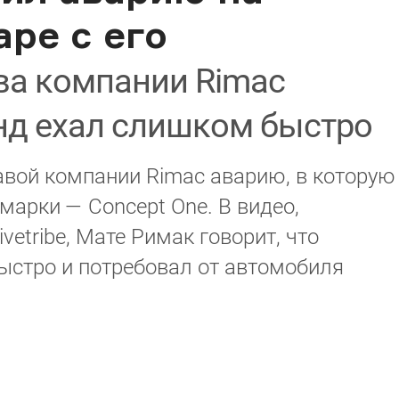
ре с его
ва компании Rimac
нд ехал слишком быстро
авой компании Rimac аварию, в которую
марки — Concept One. В видео,
vetribe, Мате Римак говорит, что
стро и потребовал от автомобиля