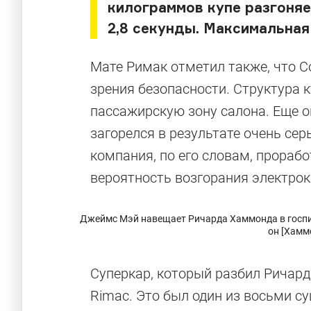
килограммов купе разгоняе
2,8 секунды. Максимальная
Мате Римак отметил также, что Co
зрения безопасности. Структура 
пассажирскую зону салона. Еще о
загорелся в результате очень сер
компания, по его словам, прораб
вероятность возгорания электрок
Джеймс Мэй навещает Ричарда Хаммонда в госпит
он [Хамм
Суперкар, который разбил Ричар
Самые необ
Rimac. Это был один из восьми 