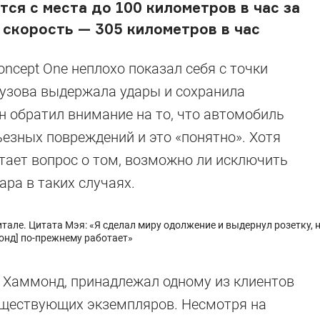
тся с места до 100 километров в час за
 скорость — 305 километров в час
ncept One неплохо показал себя с точки
кузова выдержала удары и сохранила
н обратил внимание на то, что автомобиль
ьезных повреждений и это «понятно». Хотя
отает вопрос о том, возможно ли исключить
ара в таких случаях.
але. Цитата Мэя: «Я сделал миру одолжение и выдернул розетку, 
онд] по-прежнему работает»
д Хаммонд, принадлежал одному из клиентов
ычные ДТП
существующих экземпляров. Несмотря на