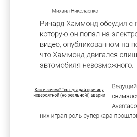
Михаил Николаенко
Ричард Хаммонд обсудил с 
которую он попал на электр
видео, опубликованном на 
что Хаммонд двигался слиш
автомобиля невозможного.
Ведущий 
Как и зачем? Тест: угадай причину
снимался
невероятной (но реальной!) аварии
Aventado
них играл роль суперкара прошлог