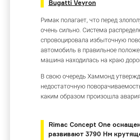
Bugatti Veyron
Римак полагает, что перед злопо
очень сильно. Система распределе
спровоцировала избыточную пово
автомобиль в правильное положен
машина находилась на краю дорог
В свою очередь Хаммонд утвержда
недостаточную поворачиваемость 
каким образом произошла авария
Rimac Сoncept One оснаще
развивают 3790 Нм крутяще