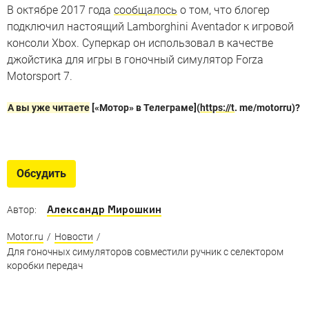
В октябре 2017 года
сообщалось
о том, что блогер
подключил настоящий Lamborghini Aventador к игровой
консоли Xbox. Суперкар он использовал в качестве
джойстика для игры в гоночный симулятор Forza
Motorsport 7.
А вы уже читаете
[«Мотор» в Телеграме](
https://t
. me/motorru)?
Виртуальные автомобили
Виртуальные суперкары от реальных
Обсудить
автопроизводителей
Александр Мирошкин
Автор:
Motor.ru
/
Новости
/
Для гоночных симуляторов совместили ручник с селектором
коробки передач