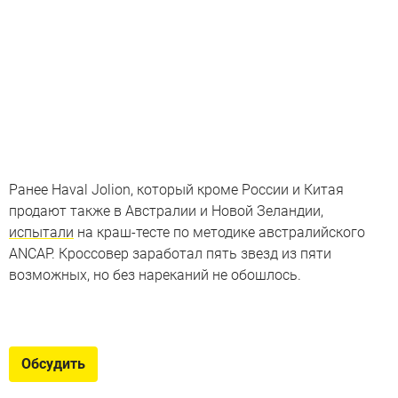
Ранее Haval Jolion, который кроме России и Китая
продают также в Австралии и Новой Зеландии,
испытали
на краш-тесте по методике австралийского
ANCAP. Кроссовер заработал пять звезд из пяти
возможных, но без нареканий не обошлось.
Интересные новинки из Китая
Самые мощные, роскошные, проходимые и
Обсудить
«дальнобойные» новые автомобили из КНР