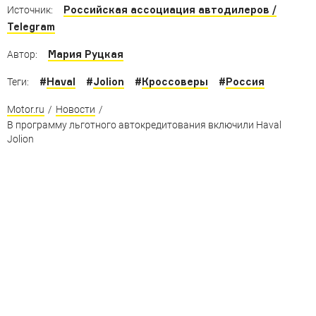
Российская ассоциация автодилеров /
Источник:
Telegram
Мария Руцкая
Автор:
#
Haval
#
Jolion
#
Кроссоверы
#
Россия
Теги:
Motor.ru
/
Новости
/
В программу льготного автокредитования включили Haval
Jolion