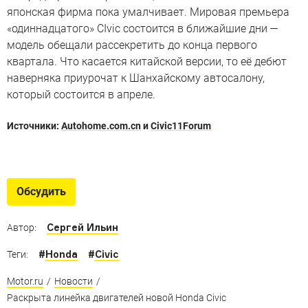
японская фирма пока умалчивает. Мировая премьера
«одиннадцатого» CIvic состоится в ближайшие дни —
модель обещали рассекретить до конца первого
квартала. Что касается китайской версии, то её дебют
наверняка приурочат к Шанхайскому автосалону,
который состоится в апреле.
Источники:
Autohome.com.cn
и
Civic11Forum
Вернись, я все прощу!
Девять автомобилей, которые обязаны вернуться в
Обсудить
Россию вслед за Nissan Juke
Сергей Ильин
Автор:
#
Honda
#
Civic
Теги:
Motor.ru
/
Новости
/
Раскрыта линейка двигателей новой Honda Civic