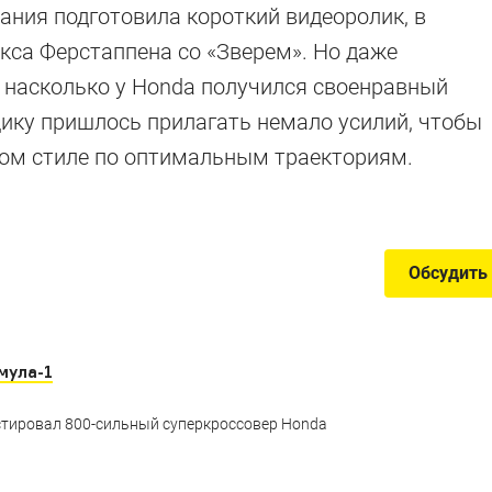
ектов на базе
ания подготовила короткий видеоролик, в
кса Ферстаппена со «Зверем». Но даже
er
 насколько у Honda получился своенравный
ку пришлось прилагать немало усилий, чтобы
евом стиле по оптимальным траекториям.
ашин с мотором Nissan GT-R
Обсудить
мула-1
тировал 800-сильный суперкроссовер Honda