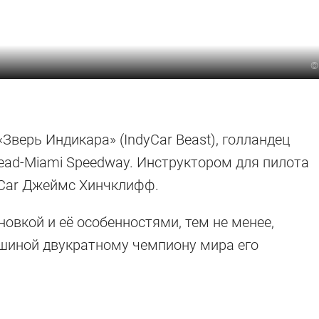
верь Индикара» (IndyCar Beast), голландец
ead-Miami Speedway. Инструктором для пилота
yCar Джеймс Хинчклифф.
овкой и её особенностями, тем не менее,
шиной двукратному чемпиону мира его