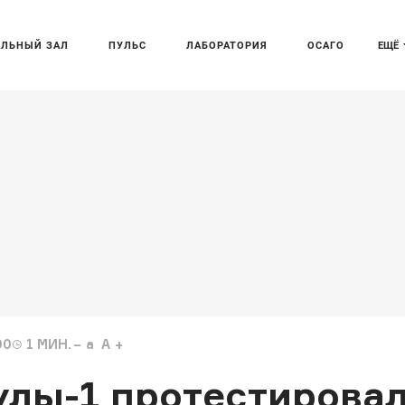
АЛЬНЫЙ ЗАЛ
ПУЛЬС
ЛАБОРАТОРИЯ
ОСАГО
ЕЩЁ
00
1
МИН.
a
A
лы-1 протестирова