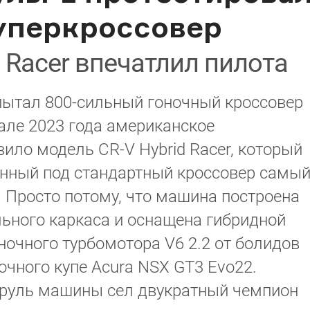
уперкроссовер
d Racer впечатлил пилота
ытал 800-сильный гоночный кроссовер
чале 2023 года американское
ило модель CR-V Hybrid Racer, который
анный под стандартный кроссовер самы
 Просто потому, что машина построена
льного каркаса и оснащена гибридной
ночного турбомотора V6 2.2 от болидов
очного купе Acura NSX GT3 Evo22.
 руль машины сел двукратный чемпион