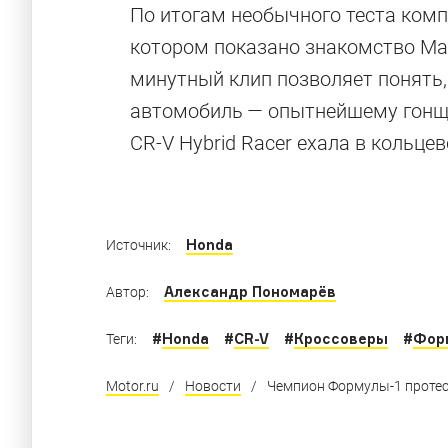
7 тюнинг-про
По итогам необычного теста комп
котором показано знакомство Ма
Renault Dust
минутный клип позволяет понять,
автомобиль — опытнейшему гонщи
CR-V Hybrid Racer ехала в кольц
От внедорожных обвесов, до лимузинов и м
Honda
Источник:
Александр Пономарёв
Автор:
#
Honda
#
CR-V
#
Кроссоверы
#
Фор
Теги:
Motor.ru
/
Новости
/
Чемпион Формулы-1 протес