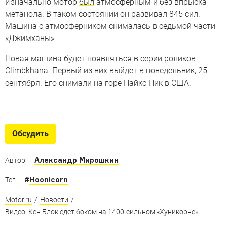
Изначально мотор
был
атмосферным и без впрыска
метанола. В таком состоянии он развивал 845 сил.
Машина с атмосферником снималась в седьмой части
«Джимханы».
Новая машина будет появляться в серии роликов
Climbkhana
. Первый из них выйдет в понедельник, 25
сентября. Его снимали на горе Пайкс Пик в США.
Дрифт-кары
Самые-самые дрифт-кары на планете в одной
Обсудить
подборке
Александр Мирошкин
Автор:
#
Hoonicorn
Тег:
Motor.ru
/
Новости
/
Видео: Кен Блок едет боком на 1400-сильном «Хуникорне»