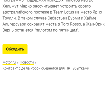
программы поддержки молодых пилотов Red Bull
Хельмут Марко рассчитывает устроить своего
австралийского протеже в Team Lotus на место Ярно
Трулли. В таком случае Себастьен Буэми и Хайме
Альгерсуари сохранят места в Toro Rosso, а Жан-Эрик
Вернь
останется
"пилотом по пятницам".
Обсудить
Motor.ru
/
Новости
/
Контракт с де ла Росой обернется для HRT убытками