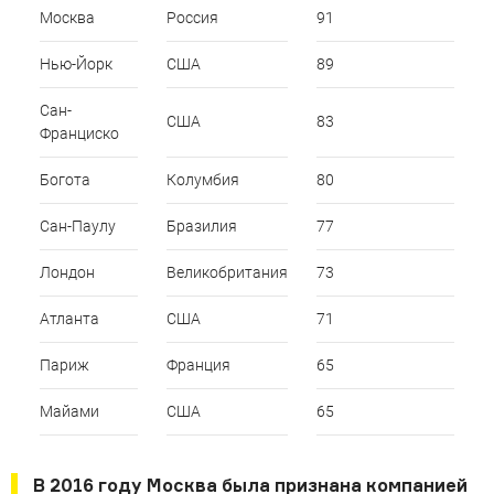
Москва
Россия
91
Нью-Йорк
США
89
Сан-
США
83
Франциско
Богота
Колумбия
80
Сан-Паулу
Бразилия
77
Лондон
Великобритания
73
Атланта
США
71
Париж
Франция
65
Майами
США
65
В 2016 году Москва была признана компанией