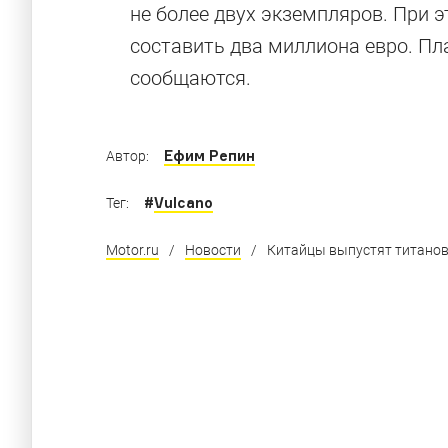
не более двух экземпляров. При
составить два миллиона евро. Пл
сообщаются.
Ефим Репин
Автор:
#
Vulcano
Тег:
Motor.ru
/
Новости
/
Китайцы выпустят титано