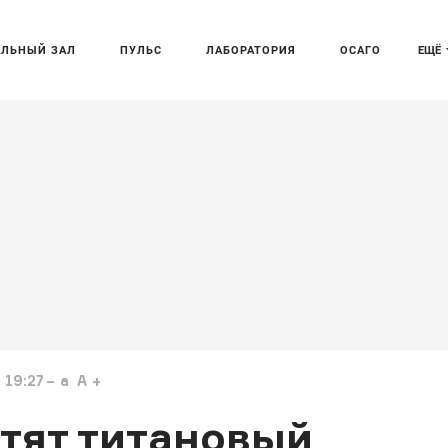
АЛЬНЫЙ ЗАЛ
ПУЛЬС
ЛАБОРАТОРИЯ
ОСАГО
ЕЩЁ
 19:27
a
A
тят титановый