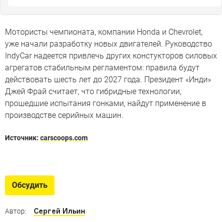
Мотористы чемпионата, компании Honda и Chevrolet,
уже начали разработку новых двигателей. Руководство
IndyCar надеется привлечь других констукторов силовых
агрегатов стабильным регламентом: правила будут
действовать шесть лет до 2027 года. Президент «Инди»
Джей Фрай считает, что гибридные технологии,
прошедшие испытания гонками, найдут применение в
производстве серийных машин.
Источник:
carscoops.com
Будь как Формула
Как бы выглядели автомобили, если бы они гонялись в
Обсудить
Формуле-1
Сергей Ильин
Автор: