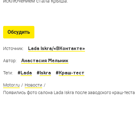
исключением стала крыша.
Новые русские 2024 года
Вспоминаем модели российских марок, запущенные
Обсудить
в ушедшем году
Lada Iskra/«ВКонтакте»
Источник:
Анастасия Мельник
Автор:
#
Lada
#
Iskra
#
Краш-тест
Теги:
Motor.ru
/
Новости
/
Появились фото салона Lada Iskra после заводского краш-теста