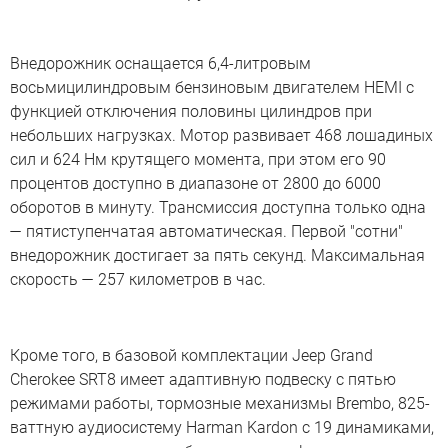
Бодибилдер
Внедорожник оснащается 6,4-литровым
восьмицилиндровым бензиновым двигателем HEMI с
Фотографии «заряженного» внедорожника Jeep Grand
Cherokee SRT8
функцией отключения половины цилиндров при
небольших нагрузках. Мотор развивает 468 лошадиных
сил и 624 Нм крутящего момента, при этом его 90
процентов доступно в диапазоне от 2800 до 6000
оборотов в минуту. Трансмиссия доступна только одна
— пятиступенчатая автоматическая. Первой "сотни"
внедорожник достигает за пять секунд. Максимальная
скорость — 257 километров в час.
Кроме того, в базовой комплектации Jeep Grand
Cherokee SRT8 имеет адаптивную подвеску с пятью
режимами работы, тормозные механизмы Brembo, 825-
ваттную аудиосистему Harman Kardon с 19 динамиками,