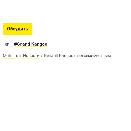
Обсудить
#
Grand Kangoo
Тег:
Motor.ru
/
Новости
/
Renault Kangoo стал семиместным