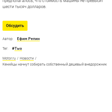
предполагалось, что стоимость машины не превысит
шести тысяч долларов.
Обсудить
Ефим Репин
Автор:
#
Two
Тег:
Motor.ru
/
Новости
/
Кенийцы начнут собирать собственный дешевый внедорожник